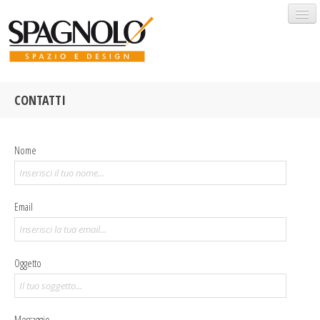
CONTATTI
HOME
PROFILO
Nome
SOLUZIONI
Email
PROGETTI
OUTLET
Oggetto
BRANDS
Messaggio