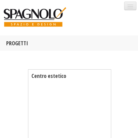
PROGETTI
HOME
PROFILO
Centro estetico
SOLUZIONI
PROGETTI
OUTLET
BRANDS